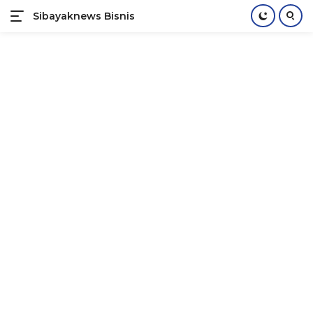
Sibayaknews Bisnis
Langsung
ke
konten