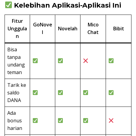
Kelebihan Aplikasi-Aplikasi Ini
Fitur
GoNove
Mico
Unggula
Novelah
Bibit
l
Chat
n
Bisa
tanpa
undang
teman
Tarik ke
saldo
DANA
Ada
bonus
harian