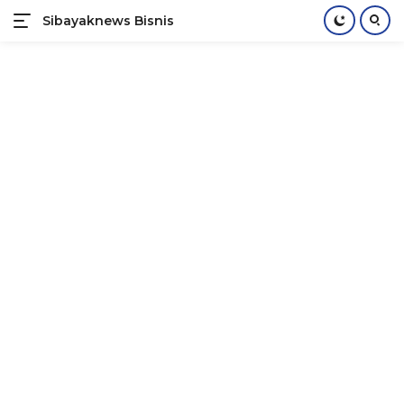
Sibayaknews Bisnis
Langsung
ke
konten